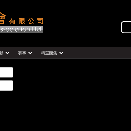
動
賽事
精選圖集