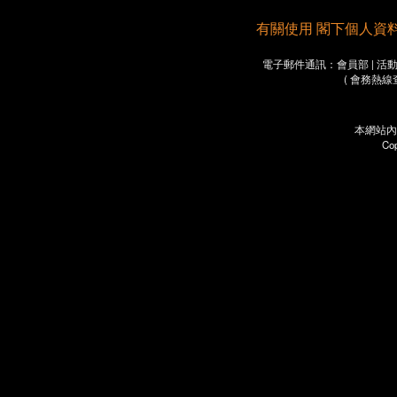
有關使用 閣下個人資料之重要
電子郵件通訊：會員部 | 活動部 
( 會務熱線
本網站內
Co