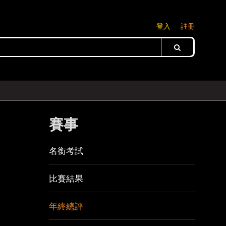
登入
註冊
賽事
名銜考試
比賽結果
年終總評