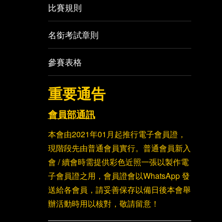
比賽規則
名銜考試章則
參賽表格
重要通告
會員部通訊
本會由2021年01月起推行電子會員證，
現階段先由普通會員實行。普通會員新入
會 / 續會時需提供彩色近照一張以製作電
子會員證之用，會員證會以WhatsApp 發
送給各會員，請妥善保存以備日後本會舉
辦活動時用以核對，敬請留意！