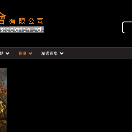
動
賽事
精選圖集