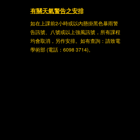
有關天氣警告之安排
如在上課前2小時或以內懸掛黑色暴雨警
告訊號、八號或以上強風訊號，所有課程
均會取消，另作安排。如有查詢：請致電
學術部 (電話：6098 3714)。