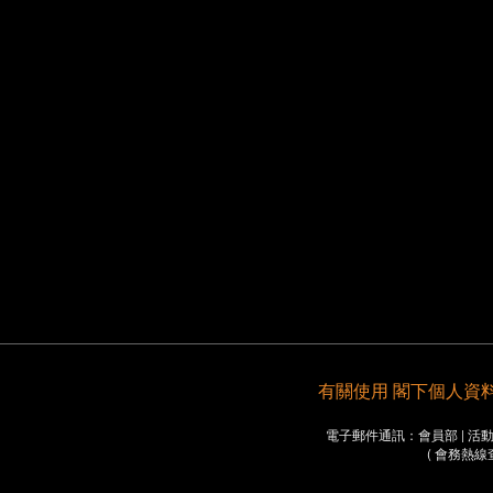
有關使用 閣下個人資料之重要
電子郵件通訊：會員部 | 活動部 
( 會務熱線