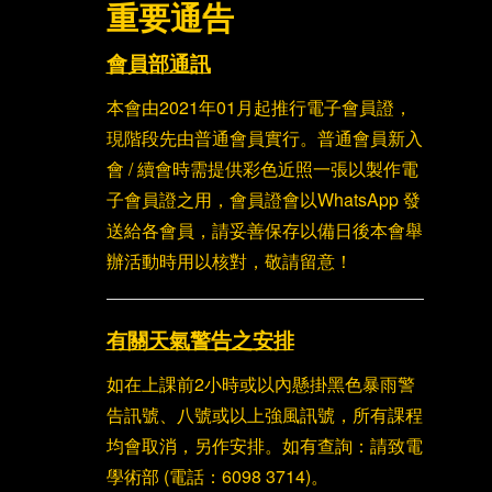
重要通告
會員部通訊
本會由2021年01月起推行電子會員證，
現階段先由普通會員實行。普通會員新入
會 / 續會時需提供彩色近照一張以製作電
子會員證之用，會員證會以WhatsApp 發
送給各會員，請妥善保存以備日後本會舉
辦活動時用以核對，敬請留意！
有關天氣警告之安排
如在上課前2小時或以內懸掛黑色暴雨警
告訊號、八號或以上強風訊號，所有課程
均會取消，另作安排。如有查詢：請致電
學術部 (電話：6098 3714)。