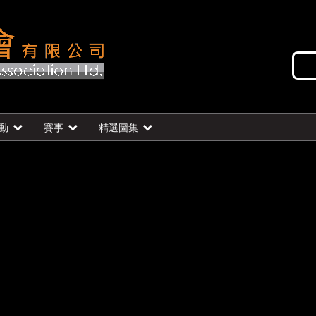
動
賽事
精選圖集