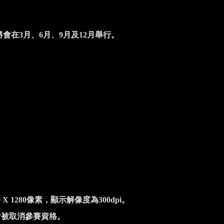
將會在
3
月、
6
月、
9
月及
12
月舉行。
 X 1280
像素，顯示解像度為
300dpi
。
會被取消參賽資格。