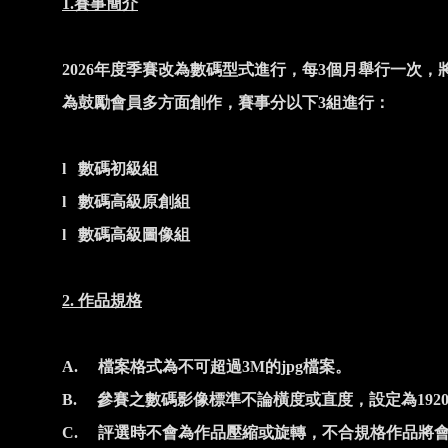
1.
賽事簡介
2026
年度季賽改為數碼型式進行，每
3
個月舉行一次，
為鼓勵會員多方面創作，賽事分以下
3
組進行：
l
數碼初級組
l
數碼高級原創組
l
數碼高級圖像組
2.
作品規格
A.
檔案格式為不可超過
3M
的
jpg
檔案。
B.
參賽之數碼影像標準不論橫度或直度，設定為
1920
C.
評選時不會為作品壓縮或旋轉，不合規格作品將