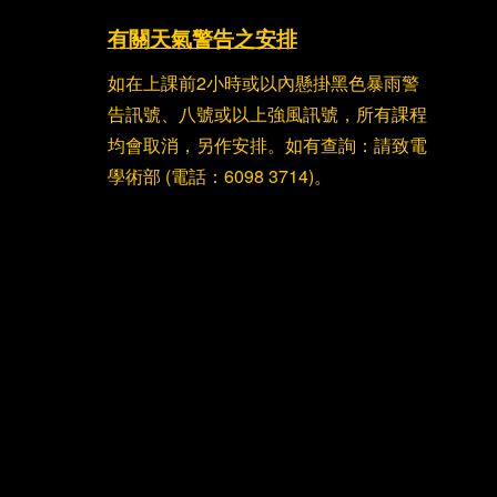
有關天氣警告之安排
如在上課前2小時或以內懸掛黑色暴雨警
告訊號、八號或以上強風訊號，所有課程
均會取消，另作安排。如有查詢：請致電
學術部 (電話：6098 3714)。