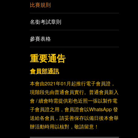
比賽規則
名銜考試章則
參賽表格
重要通告
會員部通訊
本會由2021年01月起推行電子會員證，
現階段先由普通會員實行。普通會員新入
會 / 續會時需提供彩色近照一張以製作電
子會員證之用，會員證會以WhatsApp 發
送給各會員，請妥善保存以備日後本會舉
辦活動時用以核對，敬請留意！