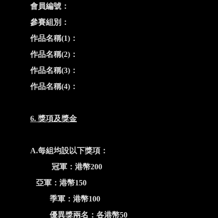
會員編號：
參賽組別：
作品名稱
(1)
：
作品名稱
(2)
：
作品名稱
(3)
：
作品名稱
(4)
：
6.
獎項及獎金
A.
每組均設以下獎項：
冠軍：港幣
200
亞軍：港幣
150
季軍：港幣
100
優異獎兩名：各港幣
50