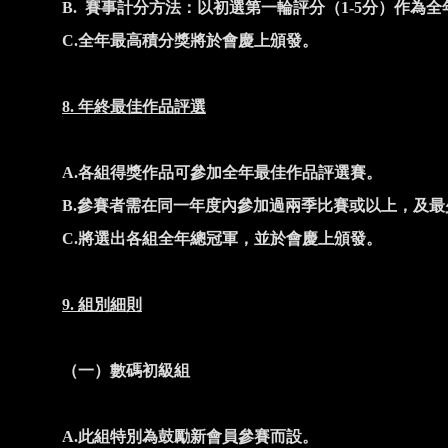
B.
賽事計分方法：以初選第一輪評分（
1-5
分）作為全
C.
全年最高積分獎將於會慶上頒發。
8.
年終最佳作品評選
A.
各組得獎作品可參加全年最佳作品評選賽。
B.
參賽者需在同一年度內參加過兩季比賽或以上，及最
C.
將選出各組全年總冠軍，並於會慶上頒發。
9.
組別細則
（一）數碼初級組
A.
此組特別為鼓勵新會員參賽而設。