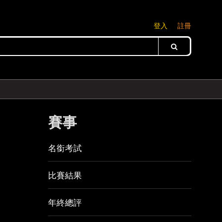
登入
註冊
賽事
名銜考試
比賽結果
年終總評