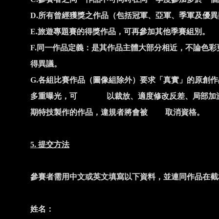
D.
所有曾經獲獎之作品（包括冠軍、亞軍、季軍及優異
E.
旅遊專題賽的得獎作品，可再參加其他季賽組別。
F.
同一作品定義：是其作品主體大部分相近，不論色彩
得異議。
G.
各組比賽作品（圖像組除外）要求「真實」的原創作
多重曝光，可 以裁放、適度修改反差、局部加減
期特技製作的作品，違規者將會被 取消資格。
5.
提交方法
參賽者需用中文或英文填寫以下資料，並連同作品在截
姓名：