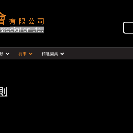
動
賽事
精選圖集
則