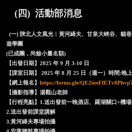
(四) 活動部消息
(一) 陝北人文風光︱黃河縴夫、甘泉大峽谷、貓
遊學團
(已成團，尚餘小量名額)
【出發日期】2025 年 9 月 3-10 日
【課室日期】 2025 年 8 月 25 日（週一）時間:晚上
【網上報名】
https://forms.gle/QE2iueFfETv8Phvp
【攝影指導】湯觀山老師
【行程亮點】1.送出發前一晚酒店、羅湖關口+機
2.送出發前課堂講解
3.黃河縴夫專場拍攝
4.安塞腰鼓專場拍攝