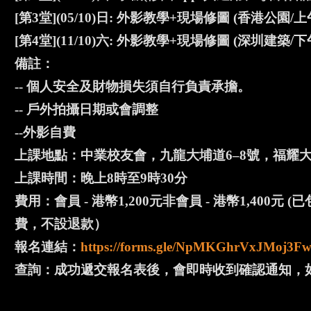
[第3堂](05/10)日: 外影教學+現場修圖 (香港公園/上
[第4堂](11/10)六: 外影教學+現場修圖 (深圳建築/下
備註：
-- 個人安全及財物損失須自行負責承擔。
-- 戶外拍攝日期或會調整
--外影自費
上課地點：中業校友會，九龍大埔道6–8號，福耀大廈
上課時間：晚上8時至9時30分
費用：會員 - 港幣1,200元非會員 - 港幣1,40
費，不設退款）
報名連結：
https://forms.gle/NpMKGhrVxJMoj3F
查詢：成功遞交報名表後，會即時收到確認通知，如沒有，請致