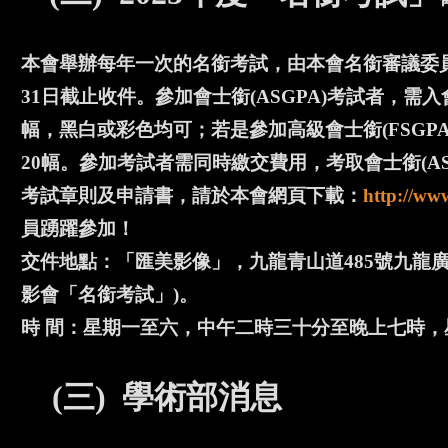
本會舉辦每年一次的名銜考試，由本會名銜審議委
31日截止收件。參加會士銜(ASGPA)考試者，需入
幅，黑白或彩色均可；若是參加高級會士銜(FSGPA
20幅。參加考試者需同時繳交費用，考取會士銜(ASGP
考試章則及申請書，請於本會網頁下載：
http://ww
員踴躍參加！
交件地點：「匯美影像」，九龍青山道485號九龍廣場
影會「名銜考試」)。
時 間：星期一至六，中午二時三十分至晚上七時，
(三) 學術部消息