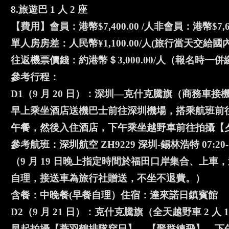
8.旅遊巴 1 人 2 座
【費用】會員：港幣$7,400.00 /人非會員：港幣$7,60
單人房房差：人民幣¥1,100.00/人(旅行當天交給
往返機票價錢：約港幣＄3,000.00/人（報名時一
參考行程：
D1（9 月 20 日）：深圳—克什克騰旗（商務車接機 1
早上乘坐酒店送機巴士前往深圳機場，搭乘航班前
午餐，然後入住酒店，下午乘坐越野車前往拍攝【
參考航班：深圳航空 ZH9229 深圳-錫林浩特 07:20-1
（9 月 19 日晚上指定時間於福田口岸集合、上
自理，接送車為旅行社贈送，不坐不退費。）
含餐：中晚餐(早餐自理）住宿：達來諾日鎮賓館
D2（9 月 21 日）：克什克騰旗（全天越野車 2 人 1
早起拍攝【蓑羽鶴排隊穿日】、【聚群練飛】。下