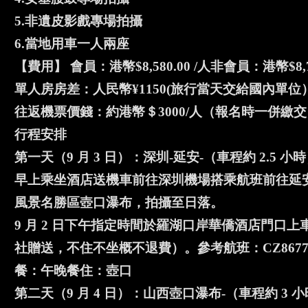
5.非遺皮影戲專場拍攝
6.當地用車一人兩座
【費用】 會員：港幣$8,580.00 /人非會員：港幣$8,7
單人房房差：人民幣¥1150(旅行當天交給國內單位
往返機票價錢：約港幣＄3000/人（報名時一併繳
行程安排
第一天（9 月 3 日）：深圳-延安-（車程約 2.5 
早上乘坐酒店送機車前往深圳機場搭乘航班前往延
風景名勝區壺口瀑布，拍攝至日落。
9 月 2 日下午指定時間於羅湖口岸華僑酒店門
社贈送，不住不坐概不退費）。參考航班：CZ8677，深圳
餐：午晚餐住：壺口
第二天（9 月 4 日）：山西壺口瀑布-（車程約 3 