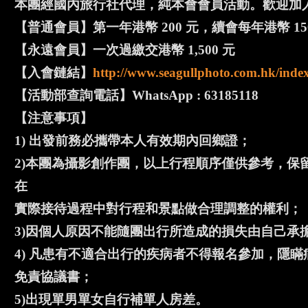
本團經國內旅行社代理，純本會會員活動。歡迎加
【普通會員】第一年港幣 200 元，續會每年港幣 15
【永遠會員】一次過繳交港幣 1,500 元
【入會鏈結】
http://www.seagullphoto.com.hk/inde
【活動部查詢電話】WhatsApp : 63185118
【注意事項】
1) 出發前務必攜帶本人有效期內回鄉證；
2)本團為攝影創作團，以上行程順序僅供參考，保
在
實際接待過程中對行程和景點做合理調整的權利；
3)因個人原因不能隨團出行所造成的損失由自己承
4) 凡患有不適合出行的疾病者不得報名參加，隱
免責協議書；
5)出現單男單女自行補單人房差。