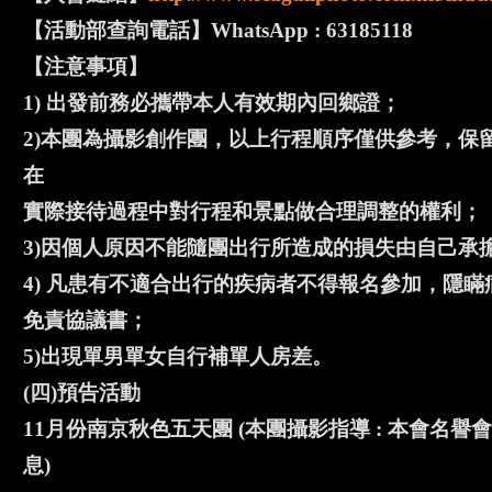
【活動部查詢電話】WhatsApp : 63185118
【注意事項】
1) 出發前務必攜帶本人有效期內回鄉證；
2)本團為攝影創作團，以上行程順序僅供參考，保
在
實際接待過程中對行程和景點做合理調整的權利；
3)因個人原因不能隨團出行所造成的損失由自己承
4) 凡患有不適合出行的疾病者不得報名參加，隱
免責協議書；
5)出現單男單女自行補單人房差。
(四)預告活動
11月份南京秋色五天團 (本團攝影指導 : 本會名譽
息)