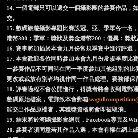
14. 一個電郵只可以遞交一個攝影團的參賽作品
交。
15. 數碼旅遊攝影專題比賽設冠、亞、季軍各一名
港幣300；季軍：獎狀及獎金港幣200；優異：獎
16. 賽事將加插於本會九月份常規季賽中進行評選，截止
17. 本會歡迎各位同時參加本會九月份常規季度
一參賽作品不可同時在同一季度參加其他組別的比
更改或裁放有別者均視作同一作品處理。賽務部保
18. 評審過程不會公開進行，得獎者將會收到電
數碼原始檔案，電郵致本會郵箱
seagullcompetitio
能交出作品原檔者，其獲獎資格將會即被取消。
19. 結果將於海鷗攝影會網頁，Facebook專頁及Wh
20. 參賽者須同意若其作品入選，本會有權在網