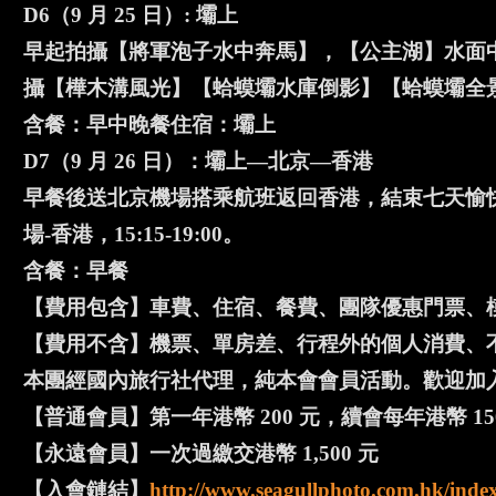
D6（9 月 25 日）: 壩上
早起拍攝【將軍泡子水中奔馬】，【公主湖】水面
攝【樺木溝風光】【蛤蟆壩水庫倒影】【蛤蟆壩全
含餐：早中晚餐住宿：壩上
D7（9 月 26 日）：壩上—北京—香港
早餐後送北京機場搭乘航班返回香港，結束七天愉快
場-香港，15:15-19:00。
含餐：早餐
【費用包含】車費、住宿、餐費、團隊優惠門票、
【費用不含】機票、單房差、行程外的個人消費、
本團經國內旅行社代理，純本會會員活動。歡迎加
【普通會員】第一年港幣 200 元，續會每年港幣 15
【永遠會員】一次過繳交港幣 1,500 元
【入會鏈結】
http://www.seagullphoto.com.hk/inde