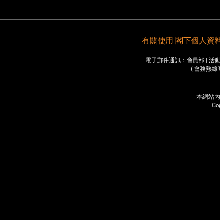
有關使用 閣下個人資料之重要
電子郵件通訊：會員部 | 活動部 
( 會務熱線
本網站內
Co