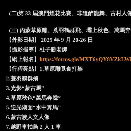
(二)第 33 屆澳門煙花比賽、非遺醉龍舞、古村人
(三) 內蒙草原雕、蓑羽鶴群飛、壩上秋色、萬馬
【外影日期】 2025 年 9 月 20-26 日
【攝影指導】杜子勝老師
【網上報名】
https://forms.gle/MXT6yQY8VZkLW
【行程亮點】1.草原雕覓食打架
2.蓑羽鶴群飛
3.光影“蒙古馬”
4.草原秋色“萬馬奔騰”
5.逆光湖面“水中奔馬”
6.蒙古族人文人像
7.越野車拍鳥 2 人 1 車