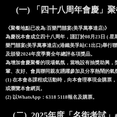
(一) 「四十八周年會慶」聚
《聚餐地點已改為:百樂門囍宴(美孚萬事達店)》
為慶祝本會成立四十八周年，謹訂於08月23日 ( 星
樂門囍宴(美孚萬事達店)(港鐵美孚站C1出口)舉
及頒發2024年度季賽全年總評各項獎品。
為增加會慶聚餐的現場氣氛，當晚設有抽獎助興，獎
輩、友好、會員聯同親友踴躍參加及分享熱鬧的氣
(1) 在本會各課程或活動時，向本會理事現金購
或瀏覽本會網頁。
(2) 以WhatsApp：6318 5118報名及購票。
(二) 2025年度「名銜考試」