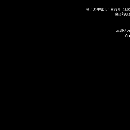
電子郵件通訊：會員部 | 活動部 
( 會務熱線
本網站內
Co