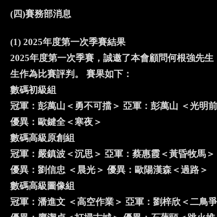
(四)賽務部消息
(1) 2025年度第一次季賽結果
2025年度第一次季賽，誠邀了本會顧問何根強先
生作為比賽評判。 賽果如下：
數碼初級組
冠軍：彭萬山＜勇不可擋＞ 亞軍：彭萬山 ＜光明前路
優異：歐鍵全＜寒夜＞
數碼高級原創組
冠軍：嚴鎮波＜沉思＞ 亞軍：蔡惠霞＜黃昏牧馬＞
優異：劉信忠 ＜晨光＞ 優異：歐陽漢森＜過路＞
數碼高級圖像組
冠軍：潘進文 ＜高空作業＞ 亞軍：劉梓欣＜二鳥