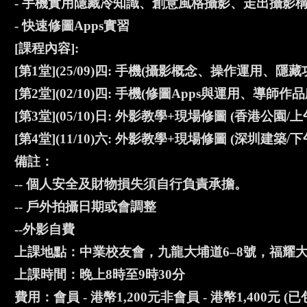
- 手機實用隱藏冷知識、創意風格攝影、走出攝影
- 快速修圖Apps實習
[課程內容]:
[第1堂](25/09)四: 手機(攝影概念、操作運用
[第2堂](02/10)四: 手機(修圖Apps與運用、導師作
[第3堂](05/10)日: 外影教學+現場修圖 (香港公園/上
[第4堂](11/10)六: 外影教學+現場修圖 (深圳建築/下
備註：
-- 個人安全及財物損失須自行負責承擔。
-- 戶外拍攝日期或會調整
--外影自費
上課地點：中業校友會，九龍大埔道6–8號，福耀大廈
上課時間：晚上8時至9時30分
費用：會員 - 港幣1,200元非會員 - 港幣1,4