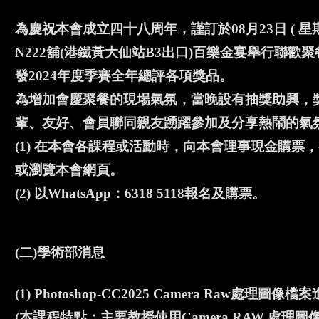
為慶祝本會成立四十八周年，謹訂於08月23日 ( 星
N222舖(港鐵黃大仙站B3出口)百樂金宴舉行聯
發2024年度季賽全年總評各項獎品。
為增加會慶聚餐的現場氣氛，當晚設有抽獎助興，獎
輩、友好、會員聯同親友踴躍參加及分享熱鬧的氣
(1) 在本會各課程或活動時，向本會理事現金購
或瀏覽本會網頁。
(2) 以WhatsApp：6318 5118報名及購票。
(二)學術部消息
(1) Photoshop-CC2025 Camera Raw處理圖像檔
(本課程特點：主要教授使用Camera RAW 處理圖