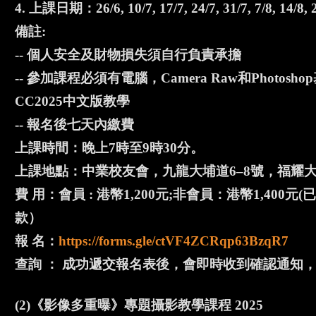
4. 上課日期：26/6, 10/7, 17/7, 24/7, 31/7, 7/8, 1
備註:
-- 個人安全及財物損失須自行負責承擔
-- 參加課程必須有電腦，Camera Raw和Photo
CC2025中文版教學
-- 報名後七天內繳費
上課時間：晚上7時至9時30分。
上課地點：中業校友會，九龍大埔道6–8號，福耀大廈
費 用：會員 : 港幣1,200元;非會員：港幣1,4
款）
報 名：
https://forms.gle/ctVF4ZCRqp63BzqR7
查詢 ： 成功遞交報名表後，會即時收到確認通知，如沒有，
(2)《影像多重曝》專題攝影教學課程 2025