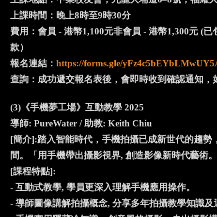
上課時間：晚上8時至9時30分
費用：會員 - 港幣1,100元非會員 - 港幣1,3
款）
報名連結：
https://forms.gle/yFz4c5bEYbLMwUY5
查詢：成功遞交報名表後，會即時收到確認通知，如沒有，請致
(3)《手機夢工場》互動教學 2025
導師: PureWater / 助教: Keith Chiu
[簡介]:踏入智能時代，手機拍攝已成新世代的趨勢，
間。「用手機帶出攝影視界, 創造影像新時代藝術
[課程特點]:
- 互動式教學, 學員更深入理解手機應用操作。
- 導師圖像講解拍攝概念, 分享多年拍攝教學知識