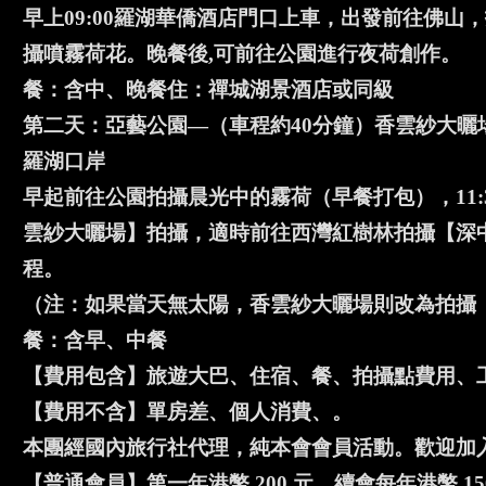
早上09:00羅湖華僑酒店門口上車，出發前往佛
攝噴霧荷花。晚餐後,可前往公園進行夜荷創作。
餐：含中、晚餐住：禪城湖景酒店或同級
第二天：亞藝公園—（車程約40分鐘）香雲紗大曬
羅湖口岸
早起前往公園拍攝晨光中的霧荷（早餐打包），11
雲紗大曬場】拍攝，適時前往西灣紅樹林拍攝【深
程。
（注：如果當天無太陽，香雲紗大曬場則改為拍攝
餐：含早、中餐
【費用包含】旅遊大巴、住宿、餐、拍攝點費用、
【費用不含】單房差、個人消費、。
本團經國內旅行社代理，純本會會員活動。歡迎加
【普通會員】第一年港幣 200 元，續會每年港幣 15