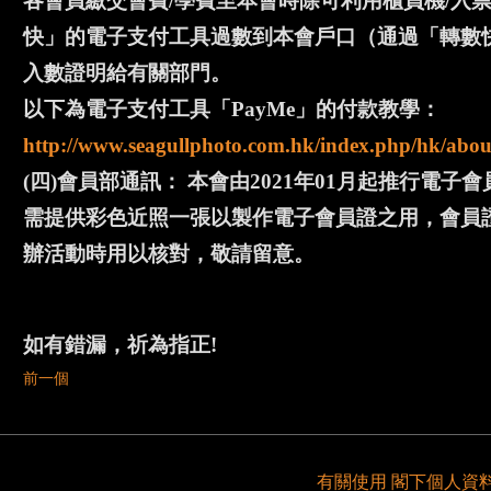
各會員繳交會費/學費至本會時除可利用櫃員機/入
快」的電子支付工具過數到本會戶口（通過「轉數快」
入數證明給有關部門。
以下為電子支付工具「PayMe」的付款教學：
http://www.seagullphoto.com.hk/index.php/hk/abou
(四)會員部通訊： 本會由2021年01月起推行電
需提供彩色近照一張以製作電子會員證之用，會員證會
辦活動時用以核對，敬請留意。
如有錯漏，祈為指正!
前一個
有關使用 閣下個人資料之重要