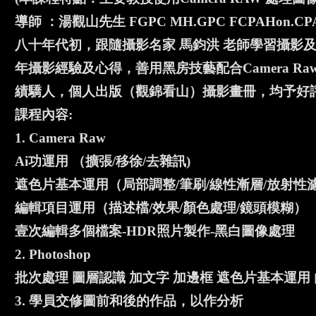
導師 ：湯觀山先生 FGPC MH.GPC FCPAHon.CPA 
八十年代初，跟隨攝影名家 馬鈞洪 老師學習攝影
年攝影經驗及心得，善用黑房技藝配合Camera 
績驕人，個人出版（觀錦看山）攝影畫冊，均予好
課程內容:
1. Camera Raw
Ai功運用 （擴張/移徐/去雜訊)
遮色片基本運用（局部調整/筆刷/線性漸層/放射性
編輯項目運用（描述檔/效果/顏色處理/鏡頭模糊）
壹次編輯多個檔案-HDR照片製作-黑白圖像處理
2. Photoshop
批次處理 圖層認識 加文字 加邊框 遮色片基本運用
3. 學員交修圖前和後的作品，以作分析