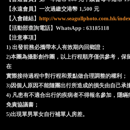
【永遠會員】一次過繳交港幣 1,500 元
【入會鏈結】
http://www.seagullphoto.com.hk/inde
【活動部查詢電話】WhatsApp : 63185118
【注意事項】
1) 出發前務必攜帶本人有效期內回鄉證；
2)本團為攝影創作團，以上行程順序僅供參考，保
在
實際接待過程中對行程和景點做合理調整的權利；
3)因個人原因不能隨團出行所造成的損失由自己承
4) 凡患有不適合出行的疾病者不得報名參加，隱
免責協議書；
5)出現單男單女自行補單人房差。