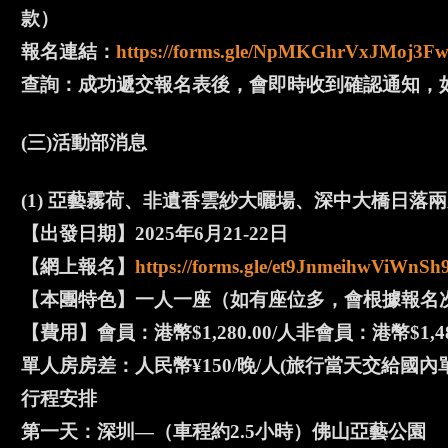
款）
報名連結：
https://forms.gle/NpMKGhrVxJMoj3F
查詢：成功遞交報名表後，會即時收到確認通知，如沒有，請致
(三)活動部消息
(1) 亞藝霧荷、非遺香雲紗大曬場、深中大橋日落
【出發日期】2025年6月21-22日
【網上報名】
https://forms.gle/et9JnmeihwViWnSh
【本團特色】一人一座（如有座位多，會根據報名
【費用】會員：港幣$1,280.00/人非會員：港幣$1,48
單人房房差：人民幣¥150/晚/人(旅行當天交給國內
行程安排
第一天：深圳—（車程約2.5小時）佛山亞藝公園