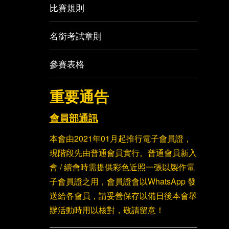
比賽規則
名銜考試章則
參賽表格
重要通告
會員部通訊
本會由2021年01月起推行電子會員證，
現階段先由普通會員實行。普通會員新入
會 / 續會時需提供彩色近照一張以製作電
子會員證之用，會員證會以WhatsApp 發
送給各會員，請妥善保存以備日後本會舉
辦活動時用以核對，敬請留意！