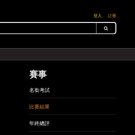
登入
註冊
賽事
名銜考試
比賽結果
年終總評