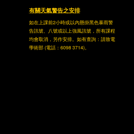
有關天氣警告之安排
如在上課前2小時或以內懸掛黑色暴雨警
告訊號、八號或以上強風訊號，所有課程
均會取消，另作安排。如有查詢：請致電
學術部 (電話：6098 3714)。