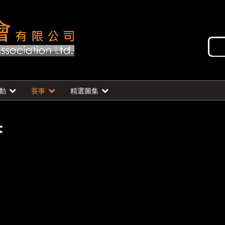
動
賽事
精選圖集
果