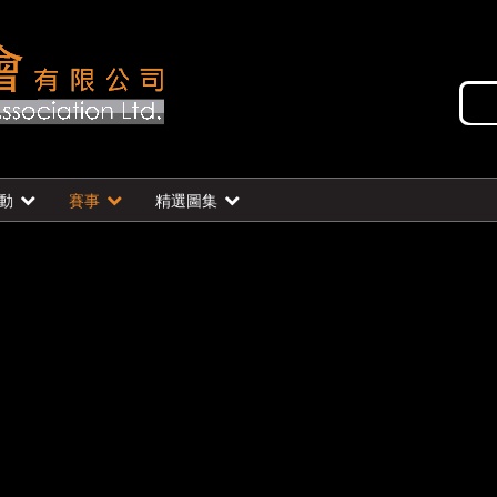
動
賽事
精選圖集