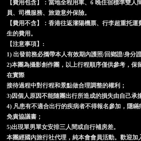
【費用包含】：當地全程用車、6 晚住宿標準雙人
員、司機服務、旅遊意外保險。
【費用不含】：香港往返瀋陽機票、行李超重托運
生的費用。
【注意事項】:
1) 出發前務必攜帶本人有效期內護照/回鄉證/身
2)本團為攝影創作團，以上行程順序僅供參考，保
在實際
接待過程中對行程和景點做合理調整的權利；
3)因個人原因不能隨團出行所造成的損失由自己承
4) 凡患有不適合出行的疾病者不得報名參加，隱
免責協議書；
5)出現單男單女安排三人間或自行補房差。
本團經國內旅行社代理，純本會會員活動。歡迎加入