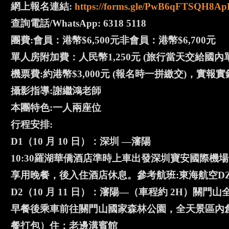
網上報名連結:
https://forms.gle/PwB6qFTSQH8A
查詢電話/WhatsApp: 6318 5118
團費:會員：港幣$6,500元非會員：港幣$6,700元
單人房附加費：人民幣1,250元 (旅行當天交給國內
機票費:約港幣$3,000元 (報名時一拼繳交)，實報
攝影指導:謝繼鴻老師
本團特色:一人兩座位
行程安排:
D1（10 月 10 日）：深圳 —瀋陽
10:30羅湖華僑酒店準時上車出發深圳寶安國際
享用晚餐，後入住酒店休息。參考航班:東海航空DZ624
D2（10 月 11 日）：瀋陽—（車程約 2H）關門
早餐後乘車前往關門山國家森林公園，全天景區內
餐打包）住：老邊溝賓館