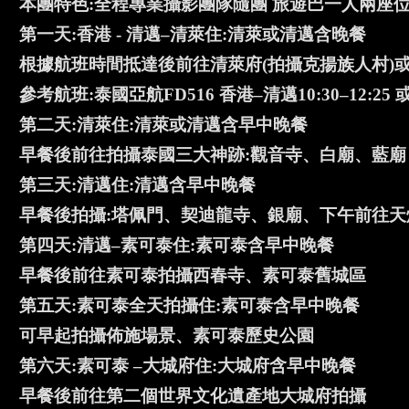
本團特色:全程專業攝影團隊隨團 旅遊巴一人兩座
第一天:香港 - 清邁–清萊住:清萊或清邁含晚餐
根據航班時間抵達後前往清萊府(拍攝克揚族人村)或
參考航班:泰國亞航FD516 香港–清邁10:30–12:25 或
第二天:清萊住:清萊或清邁含早中晚餐
早餐後前往拍攝泰國三大神跡:觀音寺、白廟、藍廟
第三天:清邁住:清邁含早中晚餐
早餐後拍攝:塔佩門、契迪龍寺、銀廟、下午前往天
第四天:清邁–素可泰住:素可泰含早中晚餐
早餐後前往素可泰拍攝西春寺、素可泰舊城區
第五天:素可泰全天拍攝住:素可泰含早中晚餐
可早起拍攝佈施場景、素可泰歷史公園
第六天:素可泰 –大城府住:大城府含早中晚餐
早餐後前往第二個世界文化遺產地大城府拍攝