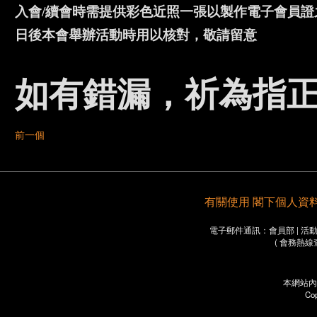
入會/續會時需提供彩色近照一張以製作電子會員證之
日後本會舉辦活動時用以核對，敬請留意
如有錯漏，祈為指正
前一個
有關使用 閣下個人資料之重要
電子郵件通訊：會員部 | 活動部 
( 會務熱線
本網站內
Co