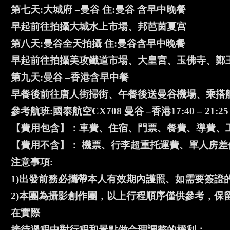
第七天:大城府 –曼谷 住:曼谷 含早中晚餐
早起前往拍攝大城水上市場、邦芭茵夏宫
第八天:曼谷全天拍攝 住:曼谷含早中晚餐
早起前往拍攝美攻鐵道市場、大皇宮、玉佛寺、鄭
第九天:曼谷 –香港含早中餐
早餐後前往唐人街掃街、午餐後送曼谷機場、乘搭
參考航班:國泰航空CX708 曼谷 –香港17:40 – 21:25
【費用包含】：車費、住宿、門票、餐費、導費、
【費用不含】： 機票、行李超重托運費、單人房
注意事項:
1)出發前務必攜帶本人有效期內護照、如需要簽證
2)本團為攝影創作團，以上行程順序僅供參考，保
在實際
接待過程中對行程和景點做合理調整的權利；