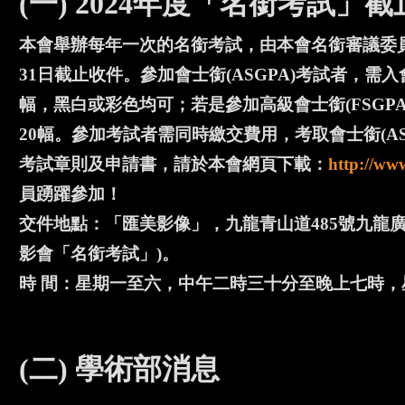
(一) 2024年度「名銜考試」截
本會舉辦每年一次的名銜考試，由本會名銜審議委
31日截止收件。參加會士銜(ASGPA)考試者，需入
幅，黑白或彩色均可；若是參加高級會士銜(FSGPA
20幅。參加考試者需同時繳交費用，考取會士銜(ASGP
考試章則及申請書，請於本會網頁下載：
http://ww
員踴躍參加！
交件地點：「匯美影像」，九龍青山道485號九龍廣場
影會「名銜考試」)。
時 間：星期一至六，中午二時三十分至晚上七時，
(二) 學術部消息