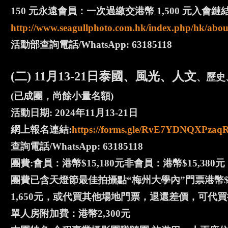
150 元永遠會員：一次過繳交港幣 1,500 元入會鏈
http://www.seagullphoto.com.hk/index.php/hk/abou
活動部查詢電話/WhatsApp: 63185118
(二) 11月13-21日泰國、風光、人文
、歷史
(已成團，尚餘小量名額)
活動日期: 2024年11月13-21日
網上報名連結:
https://forms.gle/RvE7YDNQXPza
查詢電話/WhatsApp: 63185118
團費:會員：港幣$15,180元非會員：港幣$15,380元
團費已含天燈節最佳拍攝點“梅州大學內”門票港幣$
1,650元，或代買其他場地門票，退還差價，可代買
單人房附加費：港幣2,300元