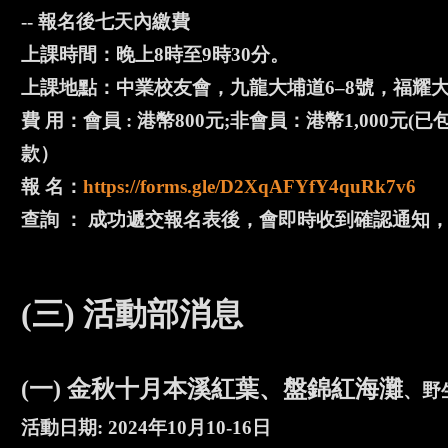
-- 報名後七天內繳費
上課時間：晚上8時至9時30分。
上課地點：中業校友會，九龍大埔道6–8號，福耀大廈
費 用：會員 : 港幣800元;非會員：港幣1,00
款）
報 名：
https://forms.gle/D2XqAFYfY4quRk7v6
查詢 ： 成功遞交報名表後，會即時收到確認通知，如沒有，
(三) 活動部消息
(一) 金秋十月本溪紅葉、盤錦紅海灘
、野
活動日期: 2024年10月10-16日