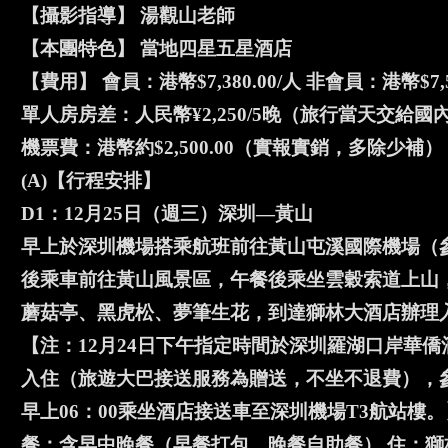
【攝影指導】 湯觀山老師
【本團特色】 當地四星五星酒店
【費用】 會員：港幣$7,380.00/人 非會員：港幣$7,5
單人房房差：人民幣¥2,250/5晚（旅行當天交給國
機票費：港幣約$2,500.00（實報實銷，多除少補）
(A)【行程安排】
D1：12月25日（週三）深圳—黃山
早上於深圳機場搭乘航班前往黃山屯溪國際機場（參考航班
後乘車前往黃山風景區，午餐後乘坐雲穀索道上山
蘑菇亭、黑虎松、夢筆生花，到達獅林大酒店辦理
【注：12月24日下午指定時間於深圳羅湖口岸華
入住（旅遊大巴接送服務為贈送，不坐不退費），參
早上06：00乘坐酒店接送車至深圳機場T3航站樓。
餐：含早中晚餐（早餐打包，晚餐自助餐） 住：獅