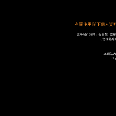
有關使用 閣下個人資料之重要
電子郵件通訊：會員部 | 活動部 
( 會務熱線
本網站內
Co