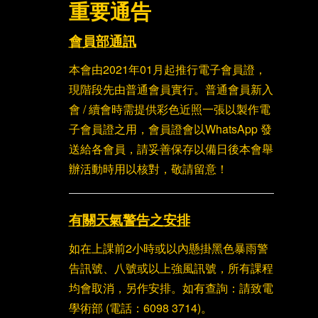
重要通告
會員部通訊
本會由2021年01月起推行電子會員證，
現階段先由普通會員實行。普通會員新入
會 / 續會時需提供彩色近照一張以製作電
子會員證之用，會員證會以WhatsApp 發
送給各會員，請妥善保存以備日後本會舉
辦活動時用以核對，敬請留意！
有關天氣警告之安排
如在上課前2小時或以內懸掛黑色暴雨警
告訊號、八號或以上強風訊號，所有課程
均會取消，另作安排。如有查詢：請致電
學術部 (電話：6098 3714)。