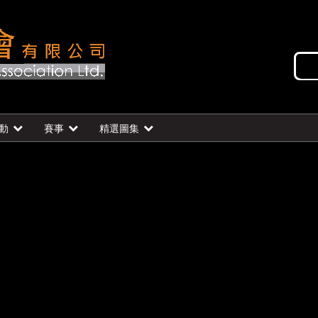
動
賽事
精選圖集