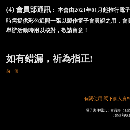
(4) 會員部通訊
： 本會由2021年01月起推
時需提供彩色近照一張以製作電子會員證之用，會員證
舉辦活動時用以核對，敬請留意！
如有錯漏，祈為指正!
前一個
有關使用 閣下個人資料之重要
電子郵件通訊：會員部 | 活動部 
( 會務熱線