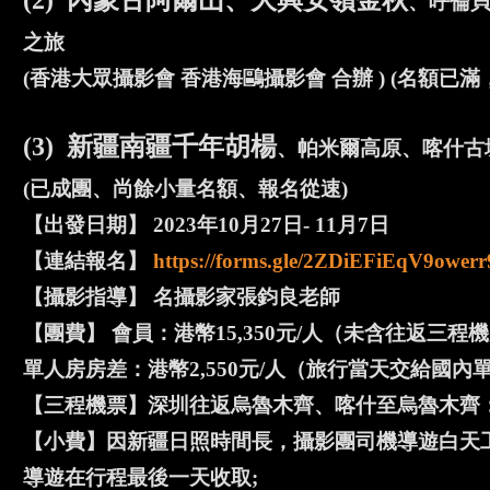
(2) 內蒙古阿爾山、大興安嶺金秋
、呼倫貝
之旅
(香港大眾攝影會 香港海鷗攝影會 合辦 ) (名額已滿
(3) 新疆南疆千年胡楊
、帕米爾高原、喀什古
(已成團、尚餘小量名額、報名從速)
【出發日期】 2023年10月27日- 11月7日
【連結報名】
https://forms.gle/2ZDiEFiEqV9owerr
【攝影指導】 名攝影家張鈞良老師
【團費】 會員：港幣15,350元/人（未含往返三程
單人房房差：港幣2,550元/人（旅行當天交給國內
【三程機票】深圳往返烏魯木齊、喀什至烏魯木齊：大
【小費】因新疆日照時間長，攝影團司機導遊白天工作
導遊在行程最後一天收取;