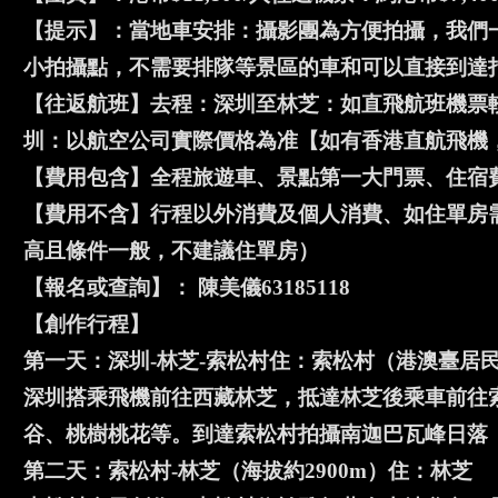
【提示】：當地車安排：攝影團為方便拍攝，我們一
小拍攝點，不需要排隊等景區的車和可以直接到達
【往返航班】去程：深圳至林芝：如直飛航班機票
圳：以航空公司實際價格為准【如有香港直航飛機
【費用包含】全程旅遊車、景點第一大門票、住宿
【費用不含】行程以外消費及個人消費、如住單房需補
高且條件一般，不建議住單房）
【報名或查詢】： 陳美儀63185118
【創作行程】
第一天：深圳-林芝-索松村住：索松村（港澳臺居
深圳搭乘飛機前往西藏林芝，抵達林芝後乘車前往
谷、桃樹桃花等。到達索松村拍攝南迦巴瓦峰日落
第二天：索松村-林芝（海拔約2900m）住：林芝