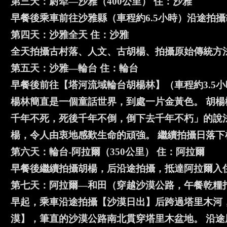
第三天：尉犁—沙雅（400公里） 住：沙雅
早餐後乘車前往沙雅縣（車程約6.5小時）沿途拍
第四天：沙雅全天 住：沙雅
全天拍攝古村落、人文、古胡楊、拍攝原始傳統方
第五天：沙雅—輪台 住：輪台
早餐後前往【塔河流域輪台胡楊林】（車程約3.5
楊林簡直是一個童話世界，到處一片金黃色。 胡
千年不死，死後千年不倒，倒下去千年不朽」的說
楊，令人由衷地感歎生命的頑強。 繼續拍攝日落
第六天：輪台-阿拉爾（350公里） 住：阿拉爾
早餐後繼續拍攝胡楊，后沿途拍攝，抵達阿拉爾入
第七天：阿拉爾—和田（穿越沙漠公路，午餐乾糧打
早起，乘車沿途拍攝【沙漠日出】后跨過塔里木河
漠】，筆直的沙漠公路南北貫穿塔里木盆地。 沿