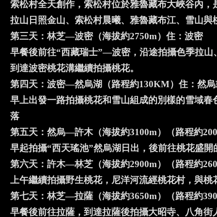
索松村全天創作，索松村位於雅魯藏布大峽谷內，
拉山日照金山、索松村晨曦、雅魯藏布江、雪山與
第三天：林芝—波密（海拔約2750m）住：波密
早餐後前往“西藏瑞士”—波密，沿途拍攝色季拉
到達波密桃花溝繼續拍攝桃花。
第四天：波密—然烏湖（路程約130KM）住：然
早上出發一路拍攝桃花和雪山組成的別樣的雪域春
落
第五天：然烏—許木（海拔約3100m）（路程約20
早起拍攝“西天瑤池”然烏湖日出，後前往桃花盛
第六天：許木—林芝（海拔約2900m）（路程約26
上午繼續拍攝野生桃花，尼洋河流經桃花村，與桃
第七天：林芝—拉薩（海拔約3650m）（路程約39
早餐後前往拉薩，到達拉薩後拍攝大昭寺、八角街