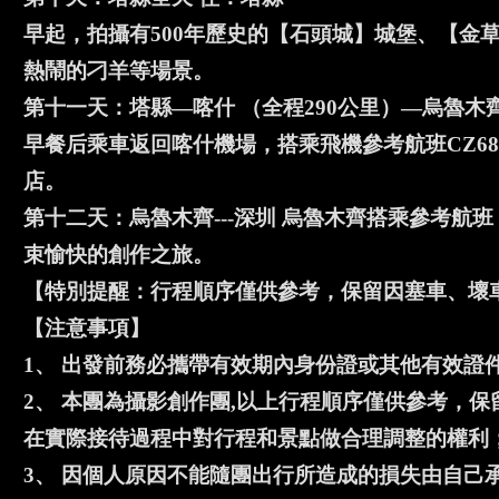
早起，拍攝有500年歷史的【石頭城】城堡、【金
熱鬧的刁羊等場景。
第十一天：塔縣—喀什 （全程290公里）—烏魯木
早餐后乘車返回喀什機場，搭乘飛機參考航班CZ680
店。
第十二天：烏魯木齊---深圳 烏魯木齊搭乘參考航班
束愉快的創作之旅。
【特別提醒：行程順序僅供參考，保留因塞車、壞
【注意事項】
1、 出發前務必攜帶有效期內身份證或其他有效證
2、 本團為攝影創作團,以上行程順序僅供參考，
在實際接待過程中對行程和景點做合理調整的權利
3、 因個人原因不能隨團出行所造成的損失由自己