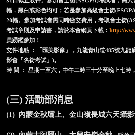
31日截止收件。參加會士銜(ASGPA)考試者，需入
幅，黑白或彩色均可；若是參加高級會士銜(FSGPA
20幅。參加考試者需同時繳交費用，考取會士銜(ASGP
考試章則及申請書，請於本會網頁下載：
http://ww
員踴躍參加！
交件地點 ：「匯美影像」，九龍青山道485號九龍廣場
影會「名銜考試」)。
時 間 ： 星期一至六，中午二時三十分至晚上七時
(三)
活動部消息
(1) 內蒙金秋壩上、金山嶺長城六天攝