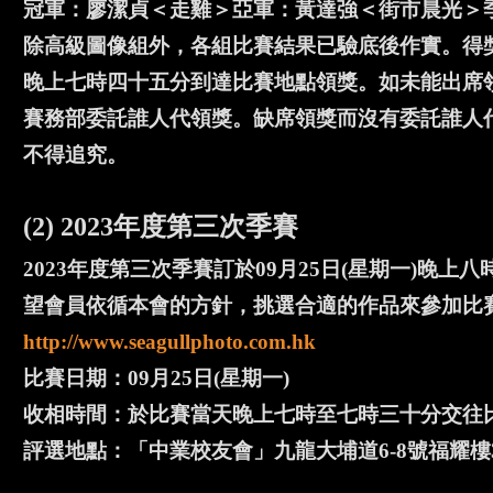
冠軍：廖潔貞＜走雞＞亞軍：黃達強＜街市晨光＞
除高級圖像組外，各組比賽結果已驗底後作實。得獎者
晚上七時四十五分到達比賽地點領獎。如未能出席領
賽務部委託誰人代領獎。缺席領獎而沒有委託誰人
不得追究。
(2) 2023年度第三次季賽
2023年度第三次季賽訂於09月25日(星期一)
望會員依循本會的方針，挑選合適的作品來參加比
http://www.seagullphoto.com.hk
比賽日期：09月25日(星期一)
收相時間：於比賽當天晚上七時至七時三十分交往
評選地點：「中業校友會」九龍大埔道6-8號福耀樓