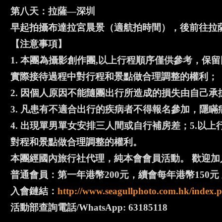
第八天：拉薩—深圳
早起拍攝布達拉宮晨景（適航拍時間），後前往拉
【注意事項】
1. 本團為攝影創作團,以上行程順序僅供參考，保
實際接待過程中對行程和景點做合理調整的權利；
2. 因個人原因不能隨團出行所造成的損失由自己
3. 凡患有不適合出行的疾病者不得報名參加，隱
4. 出現單男單女安排三人間或自行補房差；5.
對程和景點做合理調整的權利。
本團經國內旅行社代理，純本會會員活動。 歡迎加
普通會員：第一年港幣200元，續會每年港幣150元 
入會鏈結：
http://www.seagullphoto.com.hk/index.p
活動部查詢電話/WhatsApp: 63185118