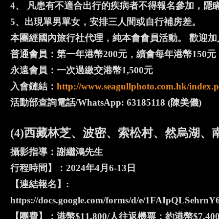
4、 凡患有不適合出行的疾病者不得報名參加，隱
5、出現單男單女，安排三人間或自行補房差。
本團經國內旅行社代理，純本會會員活動。 歡迎加
普通會員：第一年港幣200元，續會每年港幣150元
永遠會員：一次過繳交港幣1,500元
入會鏈結：
http://www.seagullphoto.com.hk/index.p
活動部查詢電話/WhatsApp: 63185118 (陳美儀)
(4)西藏林芝、波密、索松村、然烏湖、
攝影指導：謝繼鴻先生
行程時間】：2024年4月6-13日
【連結報名】:
https://docs.google.com/forms/d/e/1FAIpQLS
【團費】：港幣$11,800/人往返機票：約港幣$7