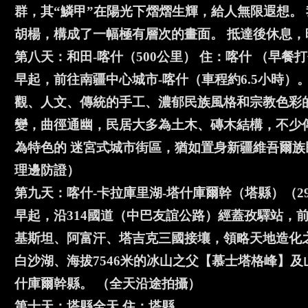
群，其“鱗甲”在陽光下熠熠生輝，給人無限遐想。
胡楊，構成了一幅極有層次的畫面。 抵達後休息
第八天：和田-喀什（500公里） 住：喀什 （早餐
早起，前往南疆中心城市-喀什（車程約6.5小時）
觀、人文、傳統的手工、濃郁民族風格和宗教色彩
變，曲徑通幽，民居大多為土木、磚木結構，不少
為特色的 迷宮式城市街區，猶如置身新疆維吾爾族
理邊防證）
第九天：喀什-卡拉庫里湖-塔什庫爾幹（塔縣）（29
早起，沿314國道（中巴友誼公路）經蓋孜驛站，前
基斯坦、阿富汗、塔吉克三國接壤，領略天地造化
白沙湖、海拔7546米的冰山之父【慕士塔格峰】
什庫爾幹縣。 （全天沿途拍攝）
第十天：塔縣全天 住：塔縣