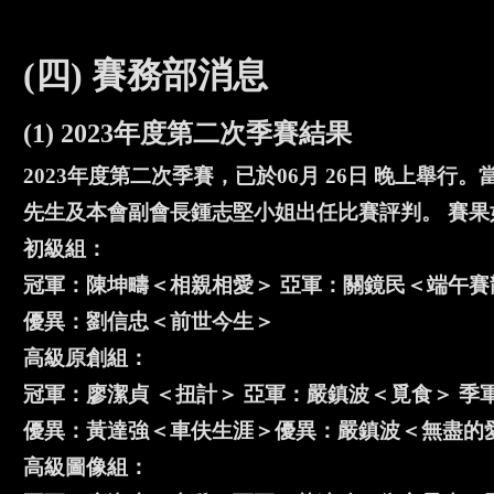
(四) 賽務部消息
(1) 2023年度第二次季賽結果
2023年度第二次季賽，已於06月 26日 晚上
先生及本會副會長鍾志堅小姐出任比賽評判。 賽果
初級組：
冠軍：陳坤疇＜相親相愛＞ 亞軍：關鏡民＜端午賽
優異：劉信忠＜前世今生＞
高級原創組：
冠軍：廖潔貞 ＜扭計＞ 亞軍：嚴鎮波＜覓食＞ 季
優異：黃達強＜車伕生涯＞優異：嚴鎮波＜無盡的
高級圖像組：