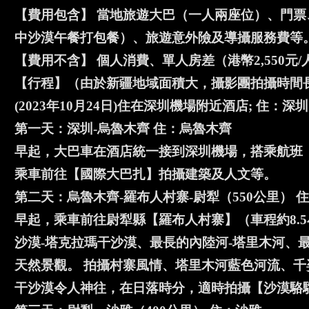
【費用包含】 當地旅遊大巴（一人兩座位）、門票
中沙漠午餐打包餐）、旅遊意外險及導攝服務費等
【費用不含】 個人消費、單人房差（港幣2,550元/
【行程】（由於新疆地域面積大，攝影團拍攝時間
(2023年10月24日)住在深圳機場附近酒店; 住：深圳
第一天：深圳-烏魯木齊 住：烏魯木齊
早起，大巴車在酒店統一接到深圳機場，搭乘航班（6
乘車前往【國際大巴扎】拍攝建築及人文等。
第二天：烏魯木齊-羅布人村寨-尉犁（550公里） 
早起，乘車前往尉犁縣【羅布人村寨】（車程約8.
沙漠-塔克拉瑪干沙漠、最長的內陸河-塔里木河、
天然景觀。 拍攝村寨風情、塔里木河藍色河流、千
干沙漠令人神往，在日落時分，適時拍攝【沙漠駱