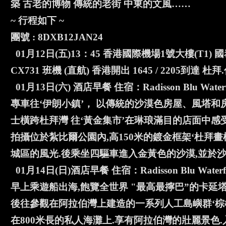
築 古老的博物 傳統的老街 中東的文風……
~ 行程如下 ~
團號 : 8DXB12JAN24
01月12日(五)13：45 香港國際機場1號大樓(T
CX731 班機 (直航) 香港開出 1645 / 2205到達 杜拜.住
01月13日(六) 酒店早餐 住宿：Radisson Blu Wate
專車往‘伊朗小鎮’， 以傳統的沙漠色房屋、風塔和
士橫跨杜拜灣 往‘黃金集市’在琳琅滿目的店面中感
拍攝位於紮比爾公園內,高150米的鍍金框架‘杜拜畫
城區的風光.後乘坐四驅車進入金黃色的沙漠,並於沙
01月14日(日)酒店早餐 住宿：Radisson Blu Water
早上乘遊船出海,飽覽全世界 "最高最擰巴”的卡延
後往參觀在阿拉伯灣上建造的一系列人工島嶼群‘棕櫚
在800米長的私人海灘上.享有阿拉伯灣的壯麗景色