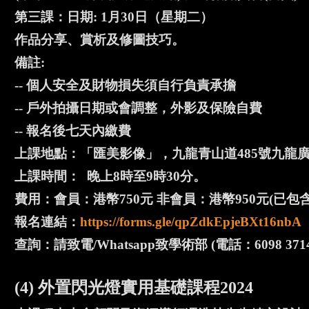
第三課：日期: 1月30日（星期二）
作品分享、賞析及修圖技巧。
備註:
-- 個人安全及財物損失須自行負責承擔
-- 戶外拍攝日期或會調整，外影及保險自費
-- 報名後七天內繳費
上課地點：「匯美影像」，九龍青山道485號九龍廣場
上課時間： 晚上8時至9時30分。
費用：會員：港幣750元 非會員：港幣950元(
報名連結：
https://forms.gle/qpZdkEpjeBXt16nbA
查詢：請致電/Whatsapp致學術部 (電話：6098 3714
(4) 外置閃光燈實用基礎課程2024