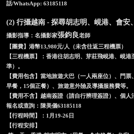
話/WhatsApp: 63185118
(2) 行攝越南 - 探尋胡志明、峴港、
張鈞良
攝影指導：名攝影家
老師
【團費】港幣13,980元/人（未含往返三程機票）
【三程機票】：香港往胡志明、芽莊飛峴港、峴港至香
準）。
【費用包含】當地旅遊大巴（一人兩座位）、門票
早餐，15個正餐）、旅遊意外險及導攝服務費等。
【費用不含】越南簽證（請自行辨理簽證）、個人消費
報名或查詢：陳美儀63185118
【行程時間】：1月19-26日
【行程安排】