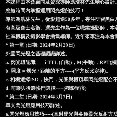
本課程由本會顧問及資深導師馮浩林先生精心設計。
您短時間內掌握運用閃光燈的技巧！
導師馮浩林先生，從影超逾50多年，專注研習黑
有高級會士名銜。馮先生作為一位職業攝影師，本
社區機構及攝影學會擔當導師。近年來專注為本會
* 第一堂 (日期: 2024年2月29日)
外置閃光燈之基礎認識詳述。
a. 閃光燈認識----- i-TTL (自動)，M(手動)，RPT(
b. 照度 = 燭光 / 距離的平方-----(平方反比定律)。
c. 相機選擇ISO，快門，光圈與機頂單閃光燈配
d. 前簾與後簾快門選擇-----(殘影留痕)
* 第二堂 (日期: 2024年3月7日)
單支閃光燈應用技巧詳述。
a.閃光燈應用技巧-----(直射硬光與各種柔光反射方