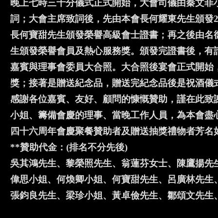
晚上七時三十分儀式正式開始，大會司儀由秦文菲
詞；大會主席致詞後，先由本會長何耀東先生頒發20
長何寶甜先生頒發榮譽高級會士證書；再之後由名
生頒發榮譽會員及熱心服務獎。頒發完證書後，有
嘉賓與理事會委員大合照。大合照後宴會正式開始，
獎；接著是贈送紀念品，贈送完紀念品後是祝酒儀
感謝各位嘉賓、友好、顧問的慷慨贊助，謹在此致
小姐、籌備會慶的理事、當晚工作人員，為本會盡
四十六周年會慶聚餐贊助者及贈送抽獎禮物者芳名如
**贊助代金：(排名不分先後)
吳其鴻先生、黎榮照先生、翁蓮芬女士、陳鷹揚先
偉思小姐、何煥卿小姐、何寶甜先生、呂廣林先生
張鈞良先生、梁珍小姐、黃卓儉先生、鄒頌文先生