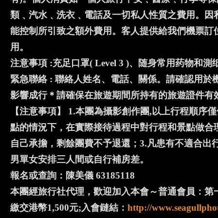
類﹑汽水﹑洗衣﹑電話及一切私人性質之費用。因
能控制所引致之額外費用。客人提供給我們機票訂
用。
注意事項 :充足口罩( Level 3 )、随身常用药
緊急聯絡 : 聯絡人姓名、電話、關係。請確認用
影響成行＊請確保在旅遊期間所持有的旅遊證件有效
【注意事項】 1.本團為攝影創作團,以上行程順
點的情況下，在實際接待過程中對行程和景點做合理
自己承擔，剩餘團費不予退還；3.凡患有不適合出
男單女安排三人間或自行補房差。
報名或查詢：陳美儀 63185118
本團經旅行社代理，歡迎加入本會～普通會員：第一
繳交港幣1,500元;入會鏈結：
http://www.seagullpho