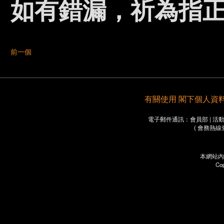
如有錯漏，祈為指正
前一個
有關使用 閣下個人資料之重要
電子郵件通訊：會員部 | 活動部 
( 會務熱線
本網站內
Co