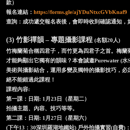
款）
報名連結：
https://forms.gle/ajYDuNtxcGVbKnaf9
查詢：成功遞交報名表後，會即時收到確認通知，如沒有，請致
(3) 竹影禪韻 – 專題攝影課程
(名額20人)
竹梅蘭菊合稱四君子，而竹更為四君子之首。梅蘭
才能夠顯出它獨有的韻味？本會誠邀Purewater (
美術與攝影結合，運用多變及獨特的攝影技巧，必
絕不能錯過此課程！
課程內容:
第一課：日期: 1月23日（星期二）
拍攝主題、內容、技巧等等。
第二課：日期: 1月27日（星期六）
(下午13：30深圳羅湖地鐵站) 戶外拍攝實習(自費)