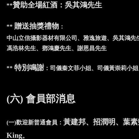
贊助全場紅酒：吳其鴻先生
**
贈送抽獎禮物
**
：
中山立信攝影器材有限公司、雅逸旅遊、吳其鴻先
馮浩林先生、鄧鴻慶先生、謝恩昌先生
特別鳴謝
**
：司儀秦文菲小姐、司儀黃崇莉小姐
(六) 會員部消息
黃建邦、招潤明、葉素卿、刁
(一)歡迎新普通會員：
King
。