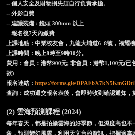
-- 個人安全及財物損失須自行負責承擔。
-- 外影自費
-- 建議裝備 : 鏡頭 300mm 以上
-- 報名後7天內繳費
上課地點：中業校友會，九龍大埔道6–8號，福耀樓3
上課時間：晚上8時至9時30分。
費用：會員：港幣900元; 非會員：港幣1,100
款)
報名連結：
https://forms.gle/DPAFbX7kN5KmGDr
查詢：成功遞交報名表後，會即時收到確認通知，如沒有，請致
(2) 雲海預測課程 (2024)
每年春天，都是拍攝雲海的好季節，但濕度高也不一定
象，預測變幻風雲，利用天文台的資訊，把握適當