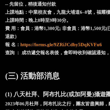
-- 先留位，稍後通知付款
上課地點：中業校友會，九龍大埔道6–8號，福耀樓3
上課時間：晚上8時至9時30分。
費 用：會員：港幣1,300元; 非會員：港幣1,5
退款）
報 名：
https://forms.gle/9ZRiJCdby5DqKVFu6
查詢 ： 成功遞交報名表後，會即時收到確認通知，如沒有，
(三) 活動部消息
(1) 八天杜拜、阿布扎比(或加阿曼)攝遊
2023年06月杜拜，阿布扎比之行，團友皆盡興歸，敝