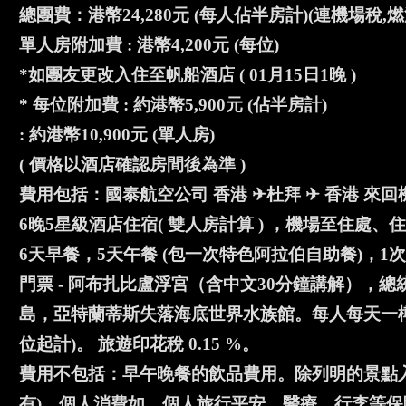
總團費：港幣24,280元 (每人佔半房計)(連機場稅,
單人房附加費 : 港幣4,200元 (每位)
*如團友更改入住至帆船酒店 ( 01月15日1晚 )
* 每位附加費 : 約港幣5,900元 (佔半房計)
: 約港幣10,900元 (單人房)
( 價格以酒店確認房間後為準 )
費用包括：國泰航空公司 香港 ✈杜拜 ✈ 香港 來回機
6晚5星級酒店住宿( 雙人房計算 ) ，機場至住處
6天早餐，5天午餐 (包一次特色阿拉伯自助餐)，1
門票 - 阿布扎比盧浮宮（含中文30分鐘講解），總
島，亞特蘭蒂斯失落海底世界水族館。每人每天一樽水
位起計)。 旅遊印花稅 0.15 %。
費用不包括：早午晚餐的飲品費用。除列明的景點入
有)。個人消費如 個人旅行平安﹑醫療﹑行李等