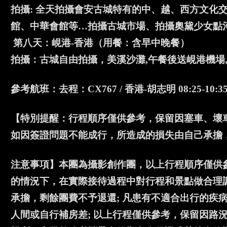
拍攝: 全天拍攝會安古城特有的中、越、西方文化
館、中華會館等…拍攝古城市場、拍攝奧黛少女點
第八天：峴港-香港（用餐：含早中晚餐）
拍攝：古城自由拍攝，美溪沙灘,午餐後送峴港機場
參考航班：去程：CX767 / 香港-胡志明 08:25-10:35；
【特別提醒：行程順序僅供參考，保留因塞車、壞
如因簽證問題不能成行，所造成的損失由自己承擔
注意事項】本團為攝影創作團，以上行程順序僅供
的情況下，在實際接待過程中對行程和景點做合理調
承擔，剩餘團費不予退還; 凡患有不適合出行的疾
人間或自行補房差; 以上行程僅供參考，保留因路