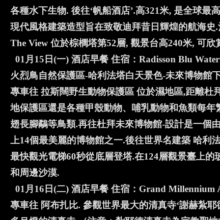
各種水下生物. 後往‘帆船酒店’.高321米, 是全
現代風格建築造型旨在致敬迪拜昔日輝煌的航海史.酒店內High 
The View 位於棕櫚塔第52層, 觀景台高240米
01月15日(一) 酒店早餐 住宿：Radisson Blu Wate
火烈鳥自然保護區-哈利法塔白天景色-未來博物館下
專車往 拉斯闊野生動物保護區 位於濕地區,距離杜
地保護區還是各種甲殼動物、哺乳動物和魚類每年繁
翅長腳鷸等鳥類.再往杜拜未來博物館-設計是一個
上14個最美麗的博物館之一.後往世界名建築 哈利法塔
最快觀光電梯60秒從底層登塔.在124層觀景臺上
和周邊沙漠.
01月16日(二) 酒店早餐 住宿：Grand Millennium
專車往 阿布扎比. 參觀世界最大的清真寺‘謝赫紮耶