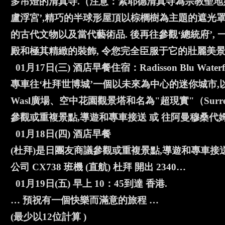
多吊燈的清真寺.（注意：紮耶德清真寺為宗教聖地
盧浮宮’,精巧的半球形屋頂以棕櫚樹為主題的遮光
的古代文物以及當代藝術品. 後再往參觀‘總統府’
殿和極其精緻的裝飾, 令您完全臣服于它的壯麗美景
01月17日(三) 酒店早餐住宿：Radisson Blu Wat
專車往‘杜拜世博城’一個以未來為中心的迷你城市,以
Wasl廣場、空中花園觀景塔和名為"超現實"（Surr
參觀或重複景點,導遊和專車接送 或 往阿曼穆桑代姆省(
01月18日(四) 酒店早餐
(杜拜)是日團友商議參觀或重複景點,導遊和專車接送
公司 CX738 班機 (直航) 杜拜 開出 2340…
01月19日(五) 早上 10：45到達 香港.
… 預祝有一個快樂而滿意的旅程 …
(最少以12位計算 )