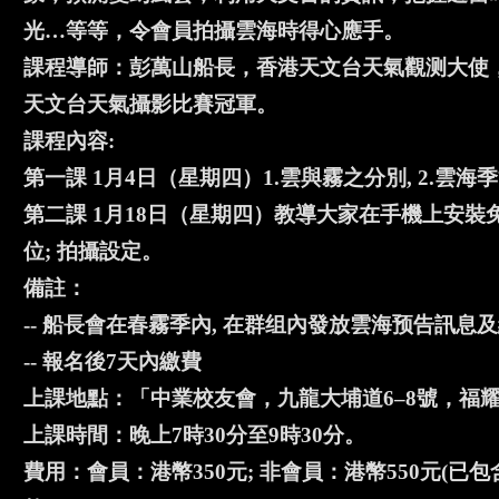
光…等等，令會員拍攝雲海時得心應手。
課程導師：彭萬山船長，香港天文台天氣觀测大使，香港天
天文台天氣攝影比賽冠軍。
課程內容:
第一課 1月4日（星期四）1.雲與霧之分別, 2.雲海季節
第二課 1月18日（星期四）教導大家在手機上安裝
位; 拍攝設定。
備註：
-- 船長會在春霧季內, 在群组內發放雲海预告訊
-- 報名後7天內繳費
上課地點：「中業校友會，九龍大埔道6–8號，福耀樓
上課時間：晚上7時30分至9時30分。
費用：會員：港幣350元; 非會員：港幣550元