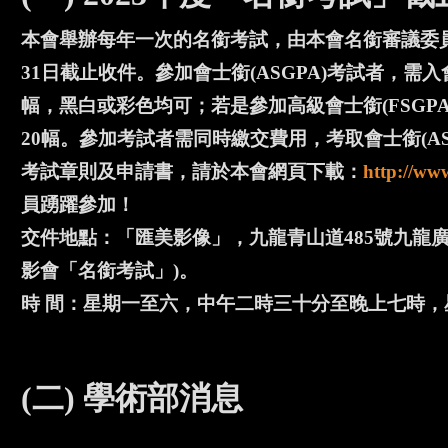
本會舉辦每年一次的名銜考試，由本會名銜審議委
31日截止收件。參加會士銜(ASGPA)考試者，需入
幅，黑白或彩色均可；若是參加高級會士銜(FSGPA
20幅。參加考試者需同時繳交費用，考取會士銜(ASGP
考試章則及申請書，請於本會網頁下載：
http://ww
員踴躍參加！
交件地點：「匯美影像」，九龍青山道485號九龍廣場
影會「名銜考試」)。
時 間：星期一至六，中午二時三十分至晚上七時，
(二) 學術部消息